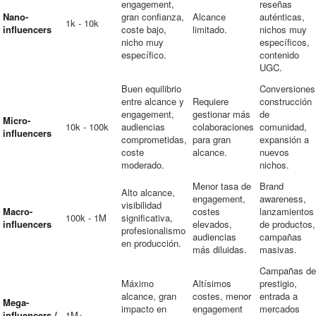
engagement,
reseñas
Nano-
gran confianza,
Alcance
auténticas,
1k - 10k
influencers
coste bajo,
limitado.
nichos muy
nicho muy
específicos,
específico.
contenido
UGC.
Buen equilibrio
Conversiones
entre alcance y
Requiere
construcción
engagement,
gestionar más
de
Micro-
10k - 100k
audiencias
colaboraciones
comunidad,
influencers
comprometidas,
para gran
expansión a
coste
alcance.
nuevos
moderado.
nichos.
Menor tasa de
Brand
Alto alcance,
engagement,
awareness,
visibilidad
Macro-
costes
lanzamientos
100k - 1M
significativa,
influencers
elevados,
de productos,
profesionalismo
audiencias
campañas
en producción.
más diluidas.
masivas.
Campañas de
Máximo
Altísimos
prestigio,
alcance, gran
costes, menor
entrada a
Mega-
impacto en
engagement
mercados
influencers /
1M+