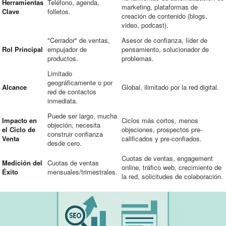
Herramientas
Teléfono, agenda,
marketing, plataformas de
Clave
folletos.
creación de contenido (blogs,
video, podcast).
"Cerrador" de ventas,
Asesor de confianza, líder de
Rol Principal
empujador de
pensamiento, solucionador de
productos.
problemas.
Limitado
geográficamente o por
Alcance
Global, ilimitado por la red digital.
red de contactos
inmediata.
Puede ser largo, mucha
Impacto en
Ciclos más cortos, menos
objeción, necesita
el Ciclo de
objeciones, prospectos pre-
construir confianza
Venta
calificados y pre-confiados.
desde cero.
Cuotas de ventas, engagement
Medición del
Cuotas de ventas
online, tráfico web, crecimiento de
Éxito
mensuales/trimestrales.
la red, solicitudes de colaboración.