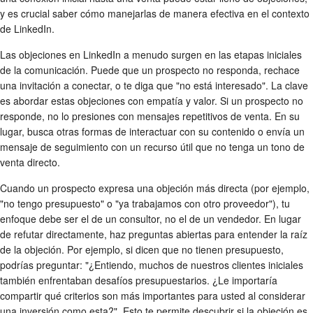
y es crucial saber cómo manejarlas de manera efectiva en el contexto
de LinkedIn.
Las objeciones en LinkedIn a menudo surgen en las etapas iniciales
de la comunicación. Puede que un prospecto no responda, rechace
una invitación a conectar, o te diga que "no está interesado". La clave
es abordar estas objeciones con empatía y valor. Si un prospecto no
responde, no lo presiones con mensajes repetitivos de venta. En su
lugar, busca otras formas de interactuar con su contenido o envía un
mensaje de seguimiento con un recurso útil que no tenga un tono de
venta directo.
Cuando un prospecto expresa una objeción más directa (por ejemplo,
"no tengo presupuesto" o "ya trabajamos con otro proveedor"), tu
enfoque debe ser el de un consultor, no el de un vendedor. En lugar
de refutar directamente, haz preguntas abiertas para entender la raíz
de la objeción. Por ejemplo, si dicen que no tienen presupuesto,
podrías preguntar: "¿Entiendo, muchos de nuestros clientes iniciales
también enfrentaban desafíos presupuestarios. ¿Le importaría
compartir qué criterios son más importantes para usted al considerar
una inversión como esta?". Esto te permite descubrir si la objeción es