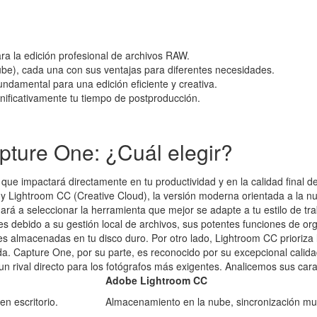
ara la edición profesional de archivos RAW.
(nube), cada una con sus ventajas para diferentes necesidades.
undamental para una edición eficiente y creativa.
gnificativamente tu tiempo de postproducción.
pture One: ¿Cuál elegir?
 que impactará directamente en tu productividad y en la calidad final
io, y Lightroom CC (Creative Cloud), la versión moderna orientada a la
á a seleccionar la herramienta que mejor se adapte a tu estilo de tra
es debido a su gestión local de archivos, sus potentes funciones de o
 almacenadas en tu disco duro. Por otro lado, Lightroom CC prioriza la 
cada. Capture One, por su parte, es reconocido por su excepcional cal
 rival directo para los fotógrafos más exigentes. Analicemos sus carac
Adobe Lightroom CC
en escritorio.
Almacenamiento en la nube, sincronización mult