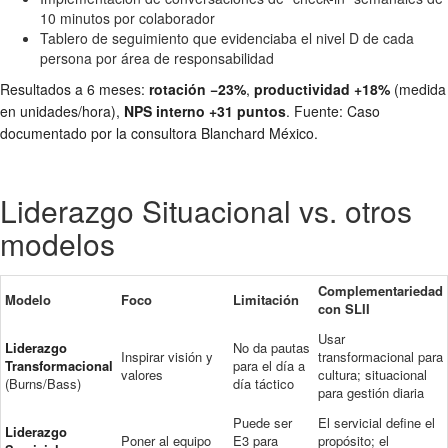
10 minutos por colaborador
Tablero de seguimiento que evidenciaba el nivel D de cada
persona por área de responsabilidad
Resultados a 6 meses:
rotación −23%
,
productividad +18%
(medida
en unidades/hora),
NPS interno +31 puntos
. Fuente: Caso
documentado por la consultora Blanchard México.
Liderazgo Situacional vs. otros
modelos
Complementariedad
Modelo
Foco
Limitación
con SLII
Usar
Liderazgo
No da pautas
Inspirar visión y
transformacional para
Transformacional
para el día a
valores
cultura; situacional
(Burns/Bass)
día táctico
para gestión diaria
Puede ser
El servicial define el
Liderazgo
Poner al equipo
E3 para
propósito; el