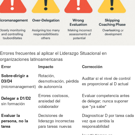
Errores frecuentes al aplicar el Liderazgo Situacional en
organizaciones latinoamericanas
Error
Impacto
Corrección
Sobre-dirigir a
Rotación,
Auditar si el nivel de control
D3/D4
desmotivación, pérdida
es proporcional al D actual
(micromanagement)
de autonomía
Errores costosos,
Evaluar competencia antes
Delegar a D1/D2
ansiedad del
de delegar; nunca suponer
sin formación
colaborador
que "ya sabe"
Evaluar la
Decisiones de
Diagnosticar D por tarea cada
persona, no la
liderazgo incorrectas
vez que cambia la
tarea
para tareas nuevas
responsabilidad