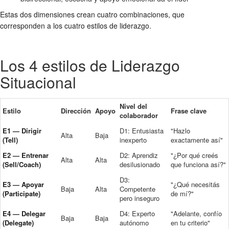
Estas dos dimensiones crean cuatro combinaciones, que
corresponden a los cuatro estilos de liderazgo.
Los 4 estilos de Liderazgo
Situacional
Nivel del
Estilo
Dirección
Apoyo
Frase clave
colaborador
E1 — Dirigir
D1: Entusiasta
"Hazlo
Alta
Baja
(Tell)
inexperto
exactamente así"
E2 — Entrenar
D2: Aprendiz
"¿Por qué creés
Alta
Alta
(Sell/Coach)
desilusionado
que funciona así?"
D3:
E3 — Apoyar
"¿Qué necesitás
Baja
Alta
Competente
(Participate)
de mí?"
pero inseguro
E4 — Delegar
D4: Experto
"Adelante, confío
Baja
Baja
(Delegate)
autónomo
en tu criterio"