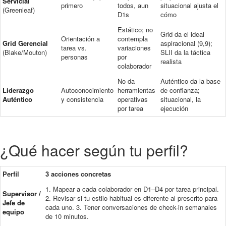
Servicial
primero
todos, aun
situacional ajusta el
(Greenleaf)
D1s
cómo
Estático; no
Grid da el ideal
Orientación a
contempla
Grid Gerencial
aspiracional (9,9);
tarea vs.
variaciones
(Blake/Mouton)
SLII da la táctica
personas
por
realista
colaborador
No da
Auténtico da la base
Liderazgo
Autoconocimiento
herramientas
de confianza;
Auténtico
y consistencia
operativas
situacional, la
por tarea
ejecución
¿Qué hacer según tu perfil?
Perfil
3 acciones concretas
1. Mapear a cada colaborador en D1–D4 por tarea principal.
Supervisor /
2. Revisar si tu estilo habitual es diferente al prescrito para
Jefe de
cada uno. 3. Tener conversaciones de check-in semanales
equipo
de 10 minutos.