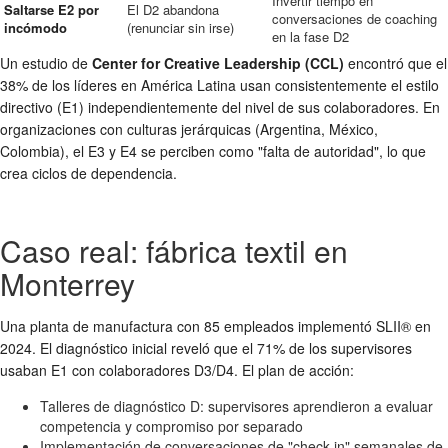
Invertir tiempo en
Saltarse E2 por
El D2 abandona
conversaciones de coaching
incómodo
(renunciar sin irse)
en la fase D2
Un estudio de
Center for Creative Leadership (CCL)
encontró que el
38% de los líderes en América Latina usan consistentemente el estilo
directivo (E1) independientemente del nivel de sus colaboradores. En
organizaciones con culturas jerárquicas (Argentina, México,
Colombia), el E3 y E4 se perciben como "falta de autoridad", lo que
crea ciclos de dependencia.
Caso real: fábrica textil en
Monterrey
Una planta de manufactura con 85 empleados implementó SLII® en
2024. El diagnóstico inicial reveló que el 71% de los supervisores
usaban E1 con colaboradores D3/D4. El plan de acción:
Talleres de diagnóstico D: supervisores aprendieron a evaluar
competencia y compromiso por separado
Implementación de conversaciones de "check-in" semanales de