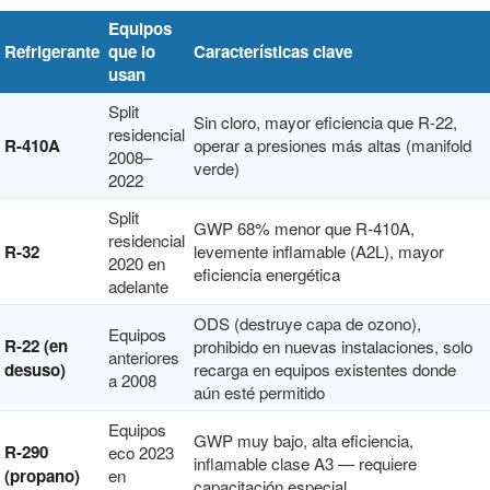
Equipos
Refrigerante
que lo
Características clave
usan
Split
Sin cloro, mayor eficiencia que R-22,
residencial
R-410A
operar a presiones más altas (manifold
2008–
verde)
2022
Split
GWP 68% menor que R-410A,
residencial
R-32
levemente inflamable (A2L), mayor
2020 en
eficiencia energética
adelante
ODS (destruye capa de ozono),
Equipos
R-22 (en
prohibido en nuevas instalaciones, solo
anteriores
desuso)
recarga en equipos existentes donde
a 2008
aún esté permitido
Equipos
GWP muy bajo, alta eficiencia,
R-290
eco 2023
inflamable clase A3 — requiere
(propano)
en
capacitación especial