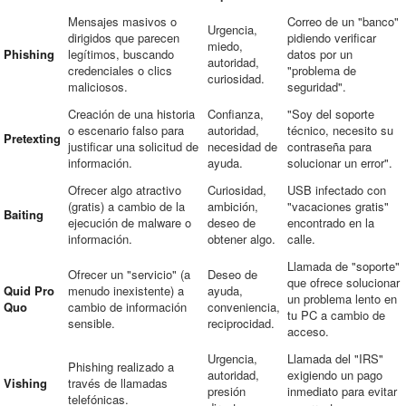
Mensajes masivos o
Correo de un "banco"
Urgencia,
dirigidos que parecen
pidiendo verificar
miedo,
Phishing
legítimos, buscando
datos por un
autoridad,
credenciales o clics
"problema de
curiosidad.
maliciosos.
seguridad".
Creación de una historia
Confianza,
"Soy del soporte
o escenario falso para
autoridad,
técnico, necesito su
Pretexting
justificar una solicitud de
necesidad de
contraseña para
información.
ayuda.
solucionar un error".
Ofrecer algo atractivo
Curiosidad,
USB infectado con
(gratis) a cambio de la
ambición,
"vacaciones gratis"
Baiting
ejecución de malware o
deseo de
encontrado en la
información.
obtener algo.
calle.
Llamada de "soporte"
Ofrecer un "servicio" (a
Deseo de
que ofrece solucionar
Quid Pro
menudo inexistente) a
ayuda,
un problema lento en
Quo
cambio de información
conveniencia,
tu PC a cambio de
sensible.
reciprocidad.
acceso.
Urgencia,
Llamada del "IRS"
Phishing realizado a
autoridad,
exigiendo un pago
Vishing
través de llamadas
presión
inmediato para evitar
telefónicas.