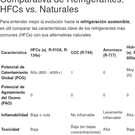
HFCs vs. Naturales
Para entender mejor la evolución hacia la
refrigeración sostenible
,
es útil comparar las características clave de los refrigerantes más
comunes (HFCs) con sus alternativas naturales.
Hidr
HFCs (ej. R-410A, R-
Amoniaco
Característica
CO2 (R-744)
(ej. 
134a)
(R-717)
600a
Potencial de
Muy 
Calentamiento
Alto (800 - 4000+)
1
0
20)
Global (PCG)
Potencial de
Agotamiento
0
0
0
0
del Ozono
(PAO)
Levemente
Inflamabilidad
Baja o nula
No inflamable
Alta
inflamable
Baja (en bajas
Toxicidad
Baja
Alta
Baja
concentraciones)