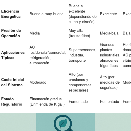
Buena a
Eficiencia
excelente
Buena a muy buena
Excelente
Exce
Energética
(dependiendo del
clima y diseño)
Presión de
Muy alta
Media
Media-baja
Baja
Operación
(transcrítico)
Grandes
Refr
AC
Supermercados,
plantas
domé
Aplicaciones
residencial/comercial,
industria,
industriales,
AC p
Típicas
refrigeración,
transporte
almacenes
vitri
automoción
frigoríficos
come
Alto (por
Alto (por
Costo Inicial
presiones y
Moderado
medidas de
Mod
del Sistema
componentes
seguridad)
especiales)
Estado
Eliminación gradual
Fomentado
Fomentado
Fom
Regulatorio
(Enmienda de Kigali)