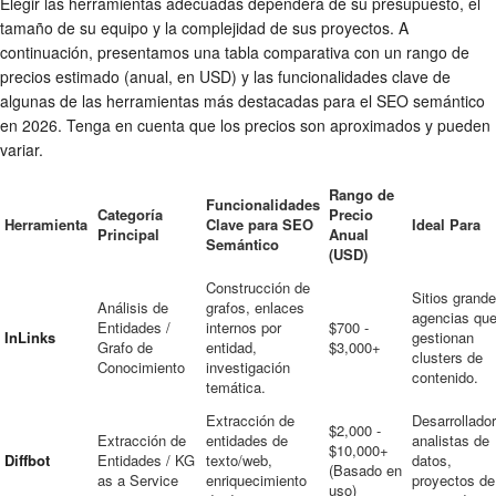
Elegir las herramientas adecuadas dependerá de su presupuesto, el
tamaño de su equipo y la complejidad de sus proyectos. A
continuación, presentamos una tabla comparativa con un rango de
precios estimado (anual, en USD) y las funcionalidades clave de
algunas de las herramientas más destacadas para el SEO semántico
en 2026. Tenga en cuenta que los precios son aproximados y pueden
variar.
Rango de
Funcionalidades
Categoría
Precio
Herramienta
Clave para SEO
Ideal Para
Principal
Anual
Semántico
(USD)
Construcción de
Sitios grande
Análisis de
grafos, enlaces
agencias qu
Entidades /
internos por
$700 -
InLinks
gestionan
Grafo de
entidad,
$3,000+
clusters de
Conocimiento
investigación
contenido.
temática.
Extracción de
Desarrollado
$2,000 -
Extracción de
entidades de
analistas de
$10,000+
Diffbot
Entidades / KG
texto/web,
datos,
(Basado en
as a Service
enriquecimiento
proyectos de
uso)