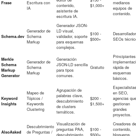
Frase
Escritura con
medianos
contenido,
$1,000+
IA
equipos de
asistente de
contenido.
escritura IA.
Generador JSON-
Generador de
LD visual,
$100 -
Desarrollado
Schema.dev
Schema
validador, soporte
$500+
SEOs técnic
Markup
para esquemas
complejos.
Principiantes
Merkle
Generación
Generador de
implementac
Schema
JSON-LD sencilla
Schema
Gratuito
rápida de
Markup
para tipos
Markup
esquemas
Generator
comunes.
básicos.
Especialista
Agrupación de
Mapeo de
en SEO,
palabras clave,
Keyword
Tópicos /
$200 -
agencias qu
descubrimiento
Insights
Keywords
$1,500+
gestionan
de clusters
Clustering
grandes
temáticos.
proyectos.
Visualización de
Creadores d
Descubrimiento
preguntas PAA,
$100 -
contenido,
AlsoAsked
de Preguntas /
descubrimiento
$500+
blogueros,