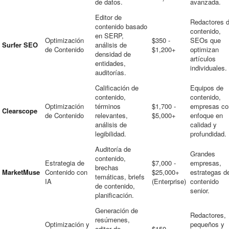
de datos.
avanzada.
Editor de
Redactores 
contenido basado
contenido,
en SERP,
Optimización
$350 -
SEOs que
Surfer SEO
análisis de
de Contenido
$1,200+
optimizan
densidad de
artículos
entidades,
individuales.
auditorías.
Calificación de
Equipos de
contenido,
contenido,
Optimización
términos
$1,700 -
empresas co
Clearscope
de Contenido
relevantes,
$5,000+
enfoque en
análisis de
calidad y
legibilidad.
profundidad.
Auditoría de
Grandes
contenido,
Estrategia de
$7,000 -
empresas,
brechas
MarketMuse
Contenido con
$25,000+
estrategas d
temáticas, briefs
IA
(Enterprise)
contenido
de contenido,
senior.
planificación.
Generación de
Redactores,
resúmenes,
Optimización y
pequeños y
editor de
$150 -