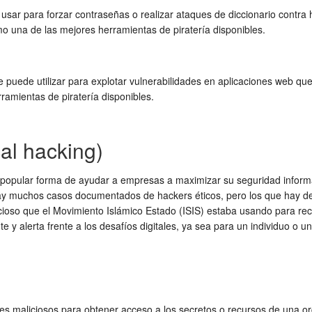
usar para forzar contraseñas o realizar ataques de diccionario contr
o una de las mejores herramientas de piratería disponibles.
uede utilizar para explotar vulnerabilidades en aplicaciones web qu
amientas de piratería disponibles.
al hacking)
 popular forma de ayudar a empresas a maximizar su seguridad inform
hay muchos casos documentados de hackers éticos, pero los que hay d
alicioso que el Movimiento Islámico Estado (ISIS) estaba usando para r
 alerta frente a los desafíos digitales, ya sea para un individuo o 
res maliciosos para obtener acceso a los secretos o recursos de una or