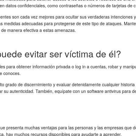
en datos confidenciales, como contraseñas o números de tarjetas de cr
uentes son cada vez mejores para ocultar sus verdaderas intenciones 
r las medidas adecuadas para protegerse de este tipo de ataques. Mante
er de manera efectiva a estas amenazas.
uede evitar ser víctima de él?
es para obtener información privada o log in a cuentas, robar y manipu
ue conoces.
n alto grado de discernimiento y evaluar detenidamente cualquier hist
 su autenticidad. También, equípate con un software antivirus para d
o que presenta muchas ventajas para las personas y las empresas que 
tica, hay muchos recursos disponibles para ayudarte a aprender.