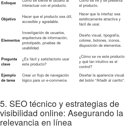
Cómo se siente el usuario al
Cómo se ve y se presenta
Enfoque
interactuar con el producto.
el producto.
Hacer que la interfaz sea
Hacer que el producto sea útil,
Objetivo
estéticamente atractiva y
accesible y agradable.
fácil de usar.
Investigación de usuarios,
Diseño visual, tipografía,
arquitectura de información,
Elementos
colores, botones, iconos,
prototipado, pruebas de
disposición de elementos.
usabilidad.
¿Cómo se ve este producto
Pregunta
¿Es fácil y satisfactorio usar
y qué tan intuitivo es el
clave
este producto?
control?
Ejemplo
Crear un flujo de navegación
Diseñar la apariencia visual
de tarea
lógico para un e-commerce.
del botón "Añadir al carrito".
5. SEO técnico y estrategias de
visibilidad online: Asegurando la
relevancia en línea