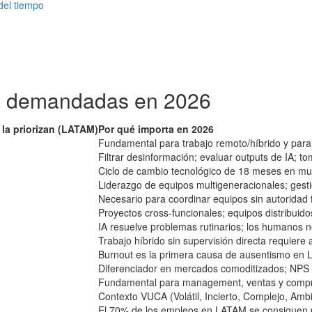
 del tiempo
ás demandadas en 2026
la priorizan (LATAM)
Por qué importa en 2026
Fundamental para trabajo remoto/híbrido y para
Filtrar desinformación; evaluar outputs de IA; 
Ciclo de cambio tecnológico de 18 meses en mu
Liderazgo de equipos multigeneracionales; gestió
Necesario para coordinar equipos sin autoridad f
Proyectos cross-funcionales; equipos distribuid
IA resuelve problemas rutinarios; los humanos ne
Trabajo híbrido sin supervisión directa requiere
Burnout es la primera causa de ausentismo en L
Diferenciador en mercados comoditizados; NPS
Fundamental para management, ventas y compras
Contexto VUCA (Volátil, Incierto, Complejo, Amb
El 70% de los empleos en LATAM se consiguen p