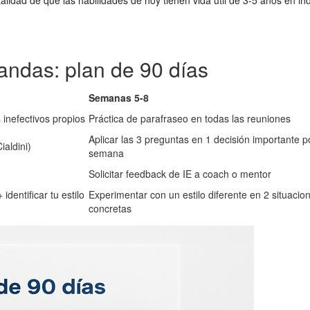
lidad de que las habilidades de hoy tienen vida útil de 3-5 años en ind
andas: plan de 90 días
Semanas 5-8
 inefectivos propios
Práctica de parafraseo en todas las reuniones
Aplicar las 3 preguntas en 1 decisión importante p
ialdini)
semana
Solicitar feedback de IE a coach o mentor
identificar tu estilo
Experimentar con un estilo diferente en 2 situacio
concretas