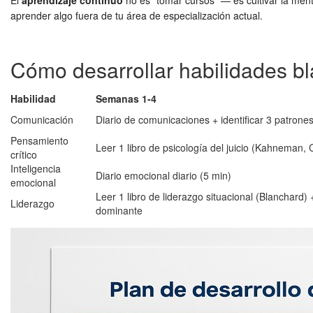
El
aprendizaje continuo
no es "tomar cursos" — es cultivar la menta
aprender algo fuera de tu área de especialización actual.
Cómo desarrollar habilidades bl
Habilidad
Semanas 1-4
Comunicación
Diario de comunicaciones + identificar 3 patrones
Pensamiento
Leer 1 libro de psicología del juicio (Kahneman, C
crítico
Inteligencia
Diario emocional diario (5 min)
emocional
Leer 1 libro de liderazgo situacional (Blanchard) + 
Liderazgo
dominante