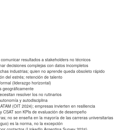
 comunicar resultados a stakeholders no técnicos
tomar decisiones complejas con datos incompletos
chas industrias; quien no aprende queda obsoleto rápido
n del estrés; retención de talento
ormal (liderazgo horizontal)
os geográficamente
cesitan resolver los no rutinarios
 autonomía y autodisciplina
ATAM (OIT 2024); empresas invierten en resiliencia
 y CSAT son KPIs de evaluación de desempeño
; no se enseña en la mayoría de las carreras universitarias
iguo) es la norma, no la excepción
or contactos (LinkedIn Argentina Survey 2024)