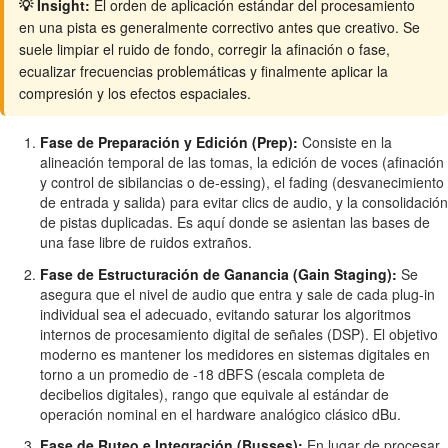
💡 Insight:
El orden de aplicación estándar del procesamiento
en una pista es generalmente correctivo antes que creativo. Se
suele limpiar el ruido de fondo, corregir la afinación o fase,
ecualizar frecuencias problemáticas y finalmente aplicar la
compresión y los efectos espaciales.
Fase de Preparación y Edición (Prep):
Consiste en la
alineación temporal de las tomas, la edición de voces (afinación
y control de sibilancias o de-essing), el fading (desvanecimiento
de entrada y salida) para evitar clics de audio, y la consolidación
de pistas duplicadas. Es aquí donde se asientan las bases de
una fase libre de ruidos extraños.
Fase de Estructuración de Ganancia (Gain Staging):
Se
asegura que el nivel de audio que entra y sale de cada plug-in
individual sea el adecuado, evitando saturar los algoritmos
internos de procesamiento digital de señales (DSP). El objetivo
moderno es mantener los medidores en sistemas digitales en
torno a un promedio de -18 dBFS (escala completa de
decibelios digitales), rango que equivale al estándar de
operación nominal en el hardware analógico clásico dBu.
Fase de Ruteo e Integración (Busses):
En lugar de procesar