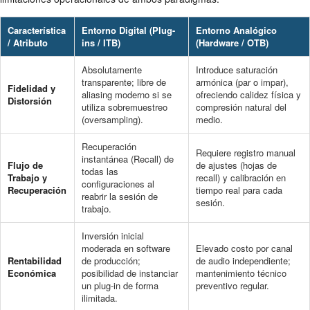
Característica
Entorno Digital (Plug-
Entorno Analógico
/ Atributo
ins / ITB)
(Hardware / OTB)
Absolutamente
Introduce saturación
transparente; libre de
armónica (par o impar),
Fidelidad y
aliasing moderno si se
ofreciendo calidez física y
Distorsión
utiliza sobremuestreo
compresión natural del
(oversampling).
medio.
Recuperación
Requiere registro manual
instantánea (Recall) de
Flujo de
de ajustes (hojas de
todas las
Trabajo y
recall) y calibración en
configuraciones al
Recuperación
tiempo real para cada
reabrir la sesión de
sesión.
trabajo.
Inversión inicial
moderada en software
Elevado costo por canal
Rentabilidad
de producción;
de audio independiente;
Económica
posibilidad de instanciar
mantenimiento técnico
un plug-in de forma
preventivo regular.
ilimitada.