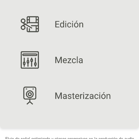
Flujo de señal optimizado y etapas progresivas en la producción de audio