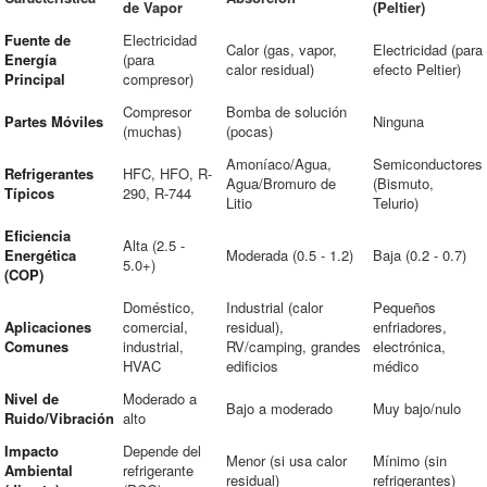
de Vapor
(Peltier)
Fuente de
Electricidad
Calor (gas, vapor,
Electricidad (para
Energía
(para
calor residual)
efecto Peltier)
Principal
compresor)
Compresor
Bomba de solución
Partes Móviles
Ninguna
(muchas)
(pocas)
Amoníaco/Agua,
Semiconductores
Refrigerantes
HFC, HFO, R-
Agua/Bromuro de
(Bismuto,
Típicos
290, R-744
Litio
Telurio)
Eficiencia
Alta (2.5 -
Energética
Moderada (0.5 - 1.2)
Baja (0.2 - 0.7)
5.0+)
(COP)
Doméstico,
Industrial (calor
Pequeños
Aplicaciones
comercial,
residual),
enfriadores,
Comunes
industrial,
RV/camping, grandes
electrónica,
HVAC
edificios
médico
Nivel de
Moderado a
Bajo a moderado
Muy bajo/nulo
Ruido/Vibración
alto
Impacto
Depende del
Menor (si usa calor
Mínimo (sin
Ambiental
refrigerante
residual)
refrigerantes)