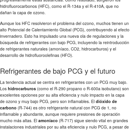
hidrofluorocarbonos (HFC), como el R-134a y el R-410A, que no
dañan la capa de ozono.
Aunque los HFC resolvieron el problema del ozono, muchos tienen un
alto Potencial de Calentamiento Global (PCG), contribuyendo al efecto
invernadero. Esto ha impulsado una nueva ola de regulaciones y la
búsqueda de refrigerantes con bajo PCG, incluyendo la reintroducción
de refrigerantes naturales (amoníaco, CO2, hidrocarburos) y el
desarrollo de hidrofluoroolefinas (HFO).
Refrigerantes de bajo PCG y el futuro
La tendencia actual se centra en refrigerantes con un PCG muy bajo.
Los
hidrocarburos
(como el R-290 propano o R-600a isobutano) son
excelentes opciones por su alta eficiencia y nulo impacto en la capa
de ozono y muy bajo PCG, pero son inflamables. El
dióxido de
carbono
(R-744) es otro refrigerante natural con PCG de 1, no
inflamable y abundante, aunque requiere presiones de operación
mucho más altas. El
amoníaco
(R-717) sigue siendo vital en grandes
instalaciones industriales por su alta eficiencia y nulo PCG, a pesar de