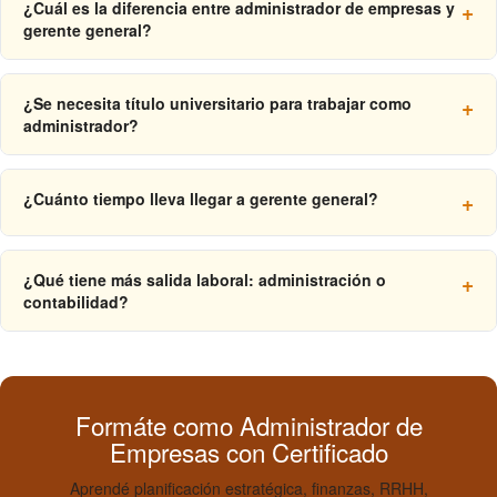
¿Cuál es la diferencia entre administrador de empresas y
gerente general?
El gerente general es el cargo más alto de la estructura
operativa. El administrador de empresas es el perfil formado
¿Se necesita título universitario para trabajar como
para ese cargo pero también ejerce en roles especializados.
administrador?
En la mayoría de los países latinoamericanos no hay
habilitación obligatoria. Las empresas medianas y grandes
¿Cuánto tiempo lleva llegar a gerente general?
exigen título para gerencias, pero hay roles accesibles con
formación técnica o cursos certificados.
El promedio en Latinoamérica es 8 a 12 años desde el egreso.
En startups o PyMEs propias puede reducirse a 3–5 años.
¿Qué tiene más salida laboral: administración o
Factores clave: MBA antes de los 30, especialización en sector
contabilidad?
de alta demanda, certificaciones internacionales.
Ambas tienen alta demanda pero perfiles distintos. La
contabilidad tiene salida más específica. La administración es
más versátil y aplica a cualquier sector. El contador que quiere
carrera corporativa puede hacer un MBA para ampliar
Formáte como Administrador de
opciones.
Empresas con Certificado
Aprendé planificación estratégica, finanzas, RRHH,