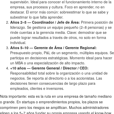
supervisión. Ideal para conocer el funcionamiento interno de la
empresa, sus procesos y cultura. Foco en aprender, no en
destacar. El error más común: sobreestimar lo que se sabe y
subestimar lo que falta aprender.
Años 2–5 — Coordinador / Jefe de Área:
Primera posición de
liderazgo. Se gestiona un equipo pequeño (2–8 personas) y se
rinde cuentas a la gerencia media. Clave: demostrar que se
puede lograr resultados a través de otros, no solo en forma
individual.
Años 5–10 — Gerente de Área / Gerente Regional:
Presupuesto propio, P&L de un segmento, múltiples equipos. Se
participa en decisiones estratégicas. Momento ideal para hacer
un MBA o una especialización de alto impacto.
+10 años — Gerente General / Director / CEO:
Responsabilidad total sobre la organización o una unidad de
negocios. Se reporta al directorio o a los accionistas. Las
decisiones tienen consecuencias de largo plazo para
empleados, clientes e inversores.
Nota importante: esta es la ruta en una empresa de tamaño mediano
o grande. En startups o emprendimientos propios, los plazos se
comprimen pero los riesgos se amplifican. Muchos administradores
eligen a los 5–7 años fundar su propia empresa usando el know-how