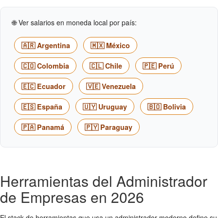
🌐 Ver salarios en moneda local por país:
🇦🇷 Argentina
🇲🇽 México
🇨🇴 Colombia
🇨🇱 Chile
🇵🇪 Perú
🇪🇨 Ecuador
🇻🇪 Venezuela
🇪🇸 España
🇺🇾 Uruguay
🇧🇴 Bolivia
🇵🇦 Panamá
🇵🇾 Paraguay
Herramientas del Administrador
de Empresas en 2026
El stack de herramientas que usa un administrador moderno define su