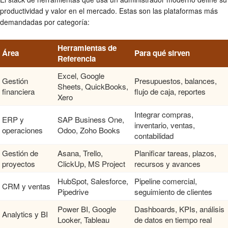
productividad y valor en el mercado. Estas son las plataformas más
demandadas por categoría:
Herramientas de
Área
Para qué sirven
Referencia
Excel, Google
Gestión
Presupuestos, balances,
Sheets, QuickBooks,
financiera
flujo de caja, reportes
Xero
Integrar compras,
ERP y
SAP Business One,
inventario, ventas,
operaciones
Odoo, Zoho Books
contabilidad
Gestión de
Asana, Trello,
Planificar tareas, plazos,
proyectos
ClickUp, MS Project
recursos y avances
HubSpot, Salesforce,
Pipeline comercial,
CRM y ventas
Pipedrive
seguimiento de clientes
Power BI, Google
Dashboards, KPIs, análisis
Analytics y BI
Looker, Tableau
de datos en tiempo real