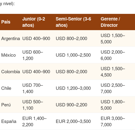
y nivel):
Junior (0-2
Semi-Senior (3-6
Gerente /
País
años)
años)
Director
USD 1,500–
Argentina
USD 400–900
USD 800–2,000
5,000
USD 600–
USD 2,000–
México
USD 1,000–2,500
1,200
6,000
USD 1,500–
Colombia
USD 400–900
USD 800–2,000
4,500
USD 700–
USD 2,500–
Chile
USD 1,200–3,000
1,400
7,000
USD 500–
USD 1,800–
Perú
USD 900–2,200
1,100
5,000
EUR 1,400–
EUR 3,000–
España
EUR 2,000–3,500
2,200
7,000