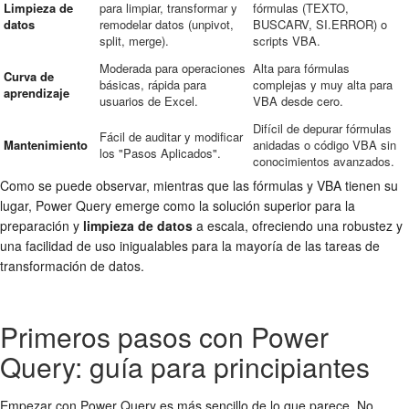
Limpieza de
para limpiar, transformar y
fórmulas (TEXTO,
datos
remodelar datos (unpivot,
BUSCARV, SI.ERROR) o
split, merge).
scripts VBA.
Moderada para operaciones
Alta para fórmulas
Curva de
básicas, rápida para
complejas y muy alta para
aprendizaje
usuarios de Excel.
VBA desde cero.
Difícil de depurar fórmulas
Fácil de auditar y modificar
Mantenimiento
anidadas o código VBA sin
los "Pasos Aplicados".
conocimientos avanzados.
Como se puede observar, mientras que las fórmulas y VBA tienen su
lugar, Power Query emerge como la solución superior para la
preparación y
limpieza de datos
a escala, ofreciendo una robustez y
una facilidad de uso inigualables para la mayoría de las tareas de
transformación de datos.
Primeros pasos con Power
Query: guía para principiantes
Empezar con Power Query es más sencillo de lo que parece. No