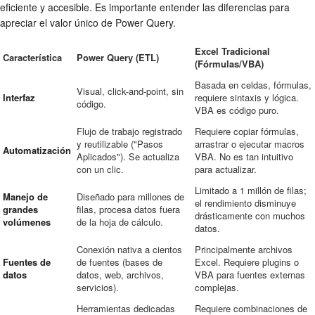
eficiente y accesible. Es importante entender las diferencias para
apreciar el valor único de Power Query.
Excel Tradicional
Característica
Power Query (ETL)
(Fórmulas/VBA)
Basada en celdas, fórmulas,
Visual, click-and-point, sin
Interfaz
requiere sintaxis y lógica.
código.
VBA es código puro.
Flujo de trabajo registrado
Requiere copiar fórmulas,
y reutilizable ("Pasos
arrastrar o ejecutar macros
Automatización
Aplicados"). Se actualiza
VBA. No es tan intuitivo
con un clic.
para actualizar.
Limitado a 1 millón de filas;
Manejo de
Diseñado para millones de
el rendimiento disminuye
grandes
filas, procesa datos fuera
drásticamente con muchos
volúmenes
de la hoja de cálculo.
datos.
Conexión nativa a cientos
Principalmente archivos
Fuentes de
de fuentes (bases de
Excel. Requiere plugins o
datos
datos, web, archivos,
VBA para fuentes externas
servicios).
complejas.
Herramientas dedicadas
Requiere combinaciones de