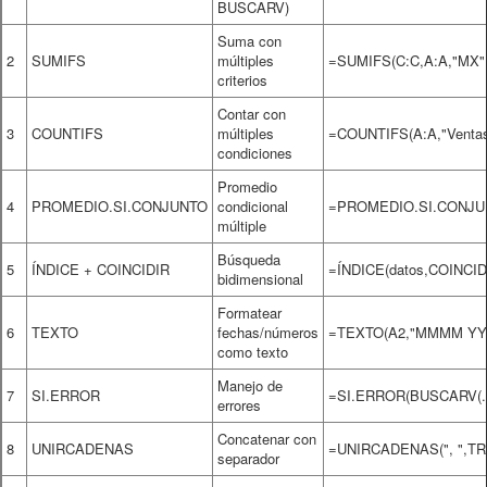
BUSCARV)
Suma con
2
SUMIFS
múltiples
=SUMIFS(C:C,A:A,"MX",
criterios
Contar con
3
COUNTIFS
múltiples
=COUNTIFS(A:A,"Ventas
condiciones
Promedio
4
PROMEDIO.SI.CONJUNTO
condicional
=PROMEDIO.SI.CONJUN
múltiple
Búsqueda
5
ÍNDICE + COINCIDIR
=ÍNDICE(datos,COINCIDI
bidimensional
Formatear
6
TEXTO
fechas/números
=TEXTO(A2,"MMMM YY
como texto
Manejo de
7
SI.ERROR
=SI.ERROR(BUSCARV(...
errores
Concatenar con
8
UNIRCADENAS
=UNIRCADENAS(", ",TR
separador