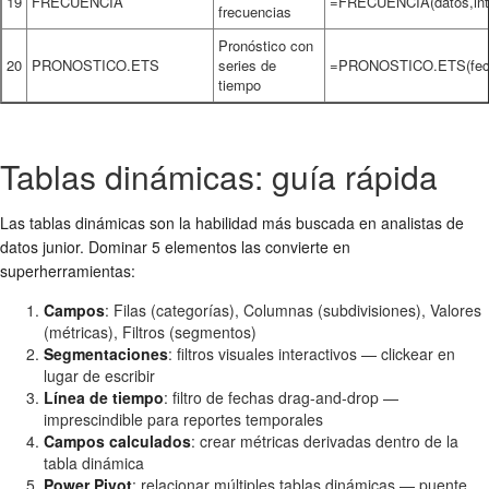
19
FRECUENCIA
=FRECUENCIA(datos,inte
frecuencias
Pronóstico con
20
PRONOSTICO.ETS
series de
=PRONOSTICO.ETS(fecha
tiempo
Tablas dinámicas: guía rápida
Las tablas dinámicas son la habilidad más buscada en analistas de
datos junior. Dominar 5 elementos las convierte en
superherramientas:
Campos
: Filas (categorías), Columnas (subdivisiones), Valores
(métricas), Filtros (segmentos)
Segmentaciones
: filtros visuales interactivos — clickear en
lugar de escribir
Línea de tiempo
: filtro de fechas drag-and-drop —
imprescindible para reportes temporales
Campos calculados
: crear métricas derivadas dentro de la
tabla dinámica
Power Pivot
: relacionar múltiples tablas dinámicas — puente