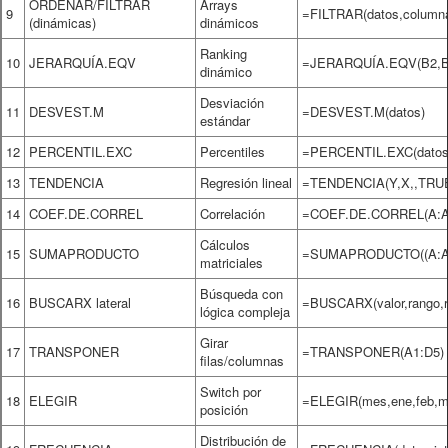
ORDENAR/FILTRAR
Arrays
9
=FILTRAR(datos,column
(dinámicas)
dinámicos
Ranking
10
JERARQUÍA.EQV
=JERARQUÍA.EQV(B2,B
dinámico
Desviación
11
DESVEST.M
=DESVEST.M(datos)
estándar
12
PERCENTIL.EXC
Percentiles
=PERCENTIL.EXC(datos,
13
TENDENCIA
Regresión lineal
=TENDENCIA(Y,X,,TRU
14
COEF.DE.CORREL
Correlación
=COEF.DE.CORREL(A:A
Cálculos
15
SUMAPRODUCTO
=SUMAPRODUCTO((A:A=
matriciales
Búsqueda con
16
BUSCARX lateral
=BUSCARX(valor,rango,re
lógica compleja
Girar
17
TRANSPONER
=TRANSPONER(A1:D5)
filas/columnas
Switch por
18
ELEGIR
=ELEGIR(mes,ene,feb,mar
posición
Distribución de