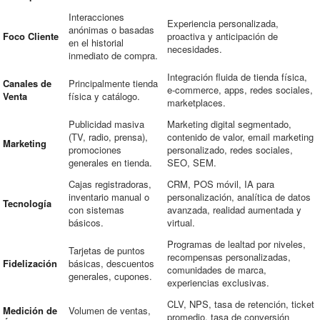
Interacciones
Experiencia personalizada,
anónimas o basadas
Foco Cliente
proactiva y anticipación de
en el historial
necesidades.
inmediato de compra.
Integración fluida de tienda física,
Canales de
Principalmente tienda
e-commerce, apps, redes sociales,
Venta
física y catálogo.
marketplaces.
Publicidad masiva
Marketing digital segmentado,
(TV, radio, prensa),
contenido de valor, email marketing
Marketing
promociones
personalizado, redes sociales,
generales en tienda.
SEO, SEM.
Cajas registradoras,
CRM, POS móvil, IA para
inventario manual o
personalización, analítica de datos
Tecnología
con sistemas
avanzada, realidad aumentada y
básicos.
virtual.
Programas de lealtad por niveles,
Tarjetas de puntos
recompensas personalizadas,
Fidelización
básicas, descuentos
comunidades de marca,
generales, cupones.
experiencias exclusivas.
CLV, NPS, tasa de retención, ticket
Medición de
Volumen de ventas,
promedio, tasa de conversión