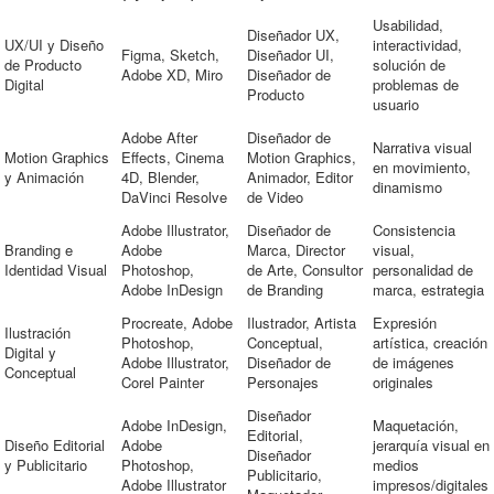
Usabilidad,
Diseñador UX,
UX/UI y Diseño
interactividad,
Figma, Sketch,
Diseñador UI,
de Producto
solución de
Adobe XD, Miro
Diseñador de
Digital
problemas de
Producto
usuario
Adobe After
Diseñador de
Narrativa visual
Motion Graphics
Effects, Cinema
Motion Graphics,
en movimiento,
y Animación
4D, Blender,
Animador, Editor
dinamismo
DaVinci Resolve
de Video
Adobe Illustrator,
Diseñador de
Consistencia
Branding e
Adobe
Marca, Director
visual,
Identidad Visual
Photoshop,
de Arte, Consultor
personalidad de
Adobe InDesign
de Branding
marca, estrategia
Procreate, Adobe
Ilustrador, Artista
Expresión
Ilustración
Photoshop,
Conceptual,
artística, creación
Digital y
Adobe Illustrator,
Diseñador de
de imágenes
Conceptual
Corel Painter
Personajes
originales
Diseñador
Adobe InDesign,
Maquetación,
Editorial,
Diseño Editorial
Adobe
jerarquía visual en
Diseñador
y Publicitario
Photoshop,
medios
Publicitario,
Adobe Illustrator
impresos/digitales