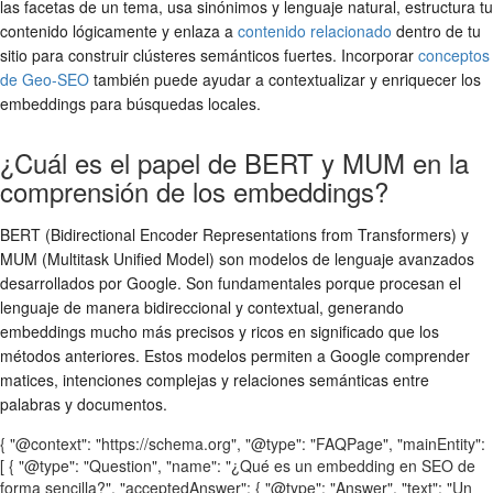
las facetas de un tema, usa sinónimos y lenguaje natural, estructura tu
contenido lógicamente y enlaza a
contenido relacionado
dentro de tu
sitio para construir clústeres semánticos fuertes. Incorporar
conceptos
de Geo-SEO
también puede ayudar a contextualizar y enriquecer los
embeddings para búsquedas locales.
¿Cuál es el papel de BERT y MUM en la
comprensión de los embeddings?
BERT (Bidirectional Encoder Representations from Transformers) y
MUM (Multitask Unified Model) son modelos de lenguaje avanzados
desarrollados por Google. Son fundamentales porque procesan el
lenguaje de manera bidireccional y contextual, generando
embeddings mucho más precisos y ricos en significado que los
métodos anteriores. Estos modelos permiten a Google comprender
matices, intenciones complejas y relaciones semánticas entre
palabras y documentos.
{ "@context": "https://schema.org", "@type": "FAQPage", "mainEntity":
[ { "@type": "Question", "name": "¿Qué es un embedding en SEO de
forma sencilla?", "acceptedAnswer": { "@type": "Answer", "text": "Un