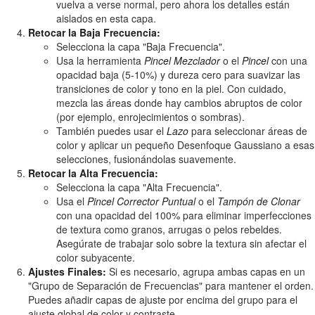
vuelva a verse normal, pero ahora los detalles están
aislados en esta capa.
Retocar la Baja Frecuencia:
Selecciona la capa "Baja Frecuencia".
Usa la herramienta
Pincel Mezclador
o el
Pincel
con una
opacidad baja (5-10%) y dureza cero para suavizar las
transiciones de color y tono en la piel. Con cuidado,
mezcla las áreas donde hay cambios abruptos de color
(por ejemplo, enrojecimientos o sombras).
También puedes usar el
Lazo
para seleccionar áreas de
color y aplicar un pequeño Desenfoque Gaussiano a esas
selecciones, fusionándolas suavemente.
Retocar la Alta Frecuencia:
Selecciona la capa "Alta Frecuencia".
Usa el
Pincel Corrector Puntual
o el
Tampón de Clonar
con una opacidad del 100% para eliminar imperfecciones
de textura como granos, arrugas o pelos rebeldes.
Asegúrate de trabajar solo sobre la textura sin afectar el
color subyacente.
Ajustes Finales:
Si es necesario, agrupa ambas capas en un
"Grupo de Separación de Frecuencias" para mantener el orden.
Puedes añadir capas de ajuste por encima del grupo para el
ajuste global de color y contraste.