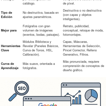
catálogo.
de píxel.
Destructiva o no destructiva
Tipo de
No destructiva, basada en
(con capas y objetos
Edición
ajustes paramétricos.
inteligentes).
Fotógrafos con gran
Retrato, publicidad,
Mejor para
volumen de imágenes
conceptual, retoque de moda,
(eventos, bodas, paisajes).
fotomontajes.
Módulos Biblioteca y
Capas, Máscaras,
Herramientas
Revelar (Paneles Básicos,
Herramientas de Selección,
Clave
Curva de Tonos, HSL,
Pincel Corrector, Relleno
Calibración).
Generativo, Filtros.
Más pronunciada, requiere
Curva de
Más suave, orientada a
comprensión de conceptos de
Aprendizaje
fotógrafos.
diseño gráfico.