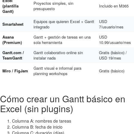
Excel
Proyectos simples, sin
(plantilla
Incluido en M365
presupuesto
Gantt)
Equipos que quieren Excel + Gantt
USD
Smartsheet
integrado
7/usuario/mes
Asana
Gantt + gestión de tareas en una
USD
(Premium)
sola herramienta
10.99/usuario/mes
Gantt.com /
Gantt colaborativo online sin
Gratis (básico) /
TeamGantt
instalar nada
USD 19/mes
Gantt visual e informal para
Miro / FigJam
Gratis (básico)
planning workshops
Cómo crear un Gantt básico en
Excel (sin plugins)
Columna A: nombres de tareas
Columna B: fecha de inicio
Columna C: duración (días)