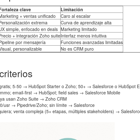
Fortaleza clave
Limitación
Marketing + ventas unificado
Caro al escalar
Personalización extrema
Curva de aprendizaje alta
UX simple, enfocado en deals
Marketing limitado
Precio + integración Zoho suite
Interfaz menos intuitiva
Pipeline por mensajería
Funciones avanzadas limitadas
Visual, personalizable
No es CRM puro
riterios
ratis; 5-50 → HubSpot Starter o Zoho; 50+ → Salesforce o HubSpot E
mmo; email-first → HubSpot; field sales → Salesforce Mobile
si ya usan Zoho Suite → Zoho CRM
0/usr → Pipedrive/Zoho; sin límite → Salesforce
quiera; venta compleja (5+ etapas, múltiples stakeholders) → Salesfor