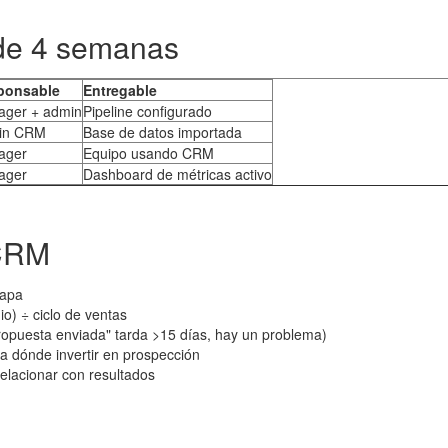
de 4 semanas
ponsable
Entregable
ger + admin
Pipeline configurado
in CRM
Base de datos importada
ager
Equipo usando CRM
ager
Dashboard de métricas activo
 CRM
tapa
io) ÷ ciclo de ventas
"Propuesta enviada" tarda >15 días, hay un problema)
a dónde invertir en prospección
relacionar con resultados