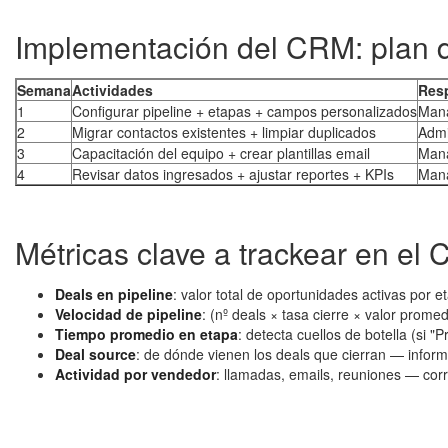
Implementación del CRM: plan 
Semana
Actividades
Res
1
Configurar pipeline + etapas + campos personalizados
Mana
2
Migrar contactos existentes + limpiar duplicados
Adm
3
Capacitación del equipo + crear plantillas email
Man
4
Revisar datos ingresados + ajustar reportes + KPIs
Man
Métricas clave a trackear en el
Deals en pipeline
: valor total de oportunidades activas por e
Velocidad de pipeline
: (nº deals × tasa cierre × valor promed
Tiempo promedio en etapa
: detecta cuellos de botella (si 
Deal source
: de dónde vienen los deals que cierran — inform
Actividad por vendedor
: llamadas, emails, reuniones — cor