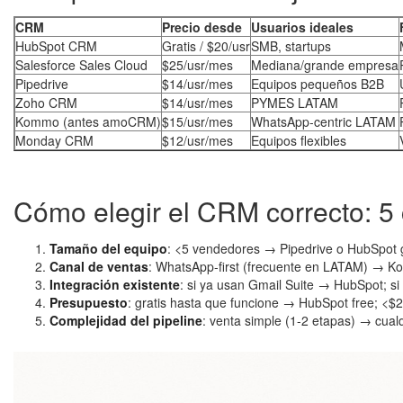
CRM
Precio desde
Usuarios ideales
HubSpot CRM
Gratis / $20/usr
SMB, startups
Salesforce Sales Cloud
$25/usr/mes
Mediana/grande empresa
Pipedrive
$14/usr/mes
Equipos pequeños B2B
Zoho CRM
$14/usr/mes
PYMES LATAM
Kommo (antes amoCRM)
$15/usr/mes
WhatsApp-centric LATAM
Monday CRM
$12/usr/mes
Equipos flexibles
Cómo elegir el CRM correcto: 5 c
Tamaño del equipo
: <5 vendedores → Pipedrive o HubSpot g
Canal de ventas
: WhatsApp-first (frecuente en LATAM) → Ko
Integración existente
: si ya usan Gmail Suite → HubSpot; 
Presupuesto
: gratis hasta que funcione → HubSpot free; <$2
Complejidad del pipeline
: venta simple (1-2 etapas) → cual