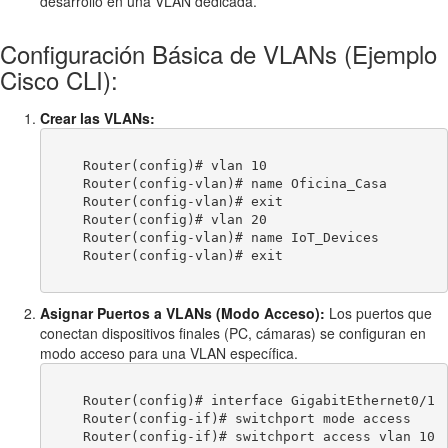
desarrollo en una VLAN dedicada.
Configuración Básica de VLANs (Ejemplo
Cisco CLI):
Crear las VLANs:
    Router(config)# vlan 10

    Router(config-vlan)# name Oficina_Casa

    Router(config-vlan)# exit

    Router(config)# vlan 20

    Router(config-vlan)# name IoT_Devices

    Router(config-vlan)# exit

Asignar Puertos a VLANs (Modo Acceso):
Los puertos que
conectan dispositivos finales (PC, cámaras) se configuran en
modo acceso para una VLAN específica.
    Router(config)# interface GigabitEthernet0/1

    Router(config-if)# switchport mode access

    Router(config-if)# switchport access vlan 10
