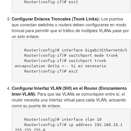
    Router(config-if)# exit

Configurar Enlaces Troncales (Trunk Links):
Los puertos
que conectan switches o routers deben configurarse en modo
troncal para permitir que el tráfico de múltiples VLANs pase por
un solo enlace.
    Router(config)# interface GigabitEthernet0/5

    Router(config-if)# switchport mode trunk

    Router(config-if)# switchport trunk 
encapsulation dot1q <-- Si es necesario

    Router(config-if)# exit

Configurar Interfaz VLAN (SVI) en el Router (Enrutamiento
Inter-VLAN):
Para que las VLANs se comuniquen entre sí, el
router necesita una interfaz virtual para cada VLAN, actuando
como su puerta de enlace.
    Router(config)# interface vlan 10

    Router(config-if)# ip address 192.168.10.1 
255.255.255.0
