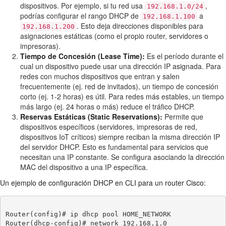
dispositivos. Por ejemplo, si tu red usa
,
192.168.1.0/24
podrías configurar el rango DHCP de
a
192.168.1.100
. Esto deja direcciones disponibles para
192.168.1.200
asignaciones estáticas (como el propio router, servidores o
impresoras).
Tiempo de Concesión (Lease Time):
Es el período durante el
cual un dispositivo puede usar una dirección IP asignada. Para
redes con muchos dispositivos que entran y salen
frecuentemente (ej. red de invitados), un tiempo de concesión
corto (ej. 1-2 horas) es útil. Para redes más estables, un tiempo
más largo (ej. 24 horas o más) reduce el tráfico DHCP.
Reservas Estáticas (Static Reservations):
Permite que
dispositivos específicos (servidores, impresoras de red,
dispositivos IoT críticos) siempre reciban la misma dirección IP
del servidor DHCP. Esto es fundamental para servicios que
necesitan una IP constante. Se configura asociando la dirección
MAC del dispositivo a una IP específica.
Un ejemplo de configuración DHCP en CLI para un router Cisco:
Router(config)# ip dhcp pool HOME_NETWORK

Router(dhcp-config)# network 192.168.1.0 