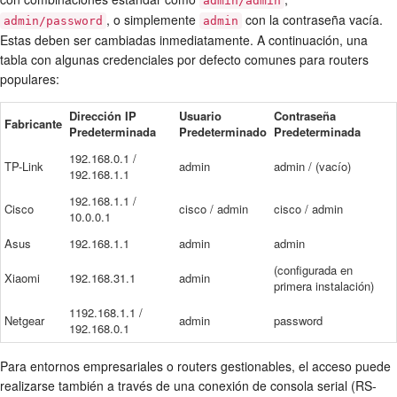
admin/admin
, o simplemente
con la contraseña vacía.
admin/password
admin
Estas deben ser cambiadas inmediatamente. A continuación, una
tabla con algunas credenciales por defecto comunes para routers
populares:
Dirección IP
Usuario
Contraseña
Fabricante
Predeterminada
Predeterminado
Predeterminada
192.168.0.1 /
TP-Link
admin
admin / (vacío)
192.168.1.1
192.168.1.1 /
Cisco
cisco / admin
cisco / admin
10.0.0.1
Asus
192.168.1.1
admin
admin
(configurada en
Xiaomi
192.168.31.1
admin
primera instalación)
1192.168.1.1 /
Netgear
admin
password
192.168.0.1
Para entornos empresariales o routers gestionables, el acceso puede
realizarse también a través de una conexión de consola serial (RS-