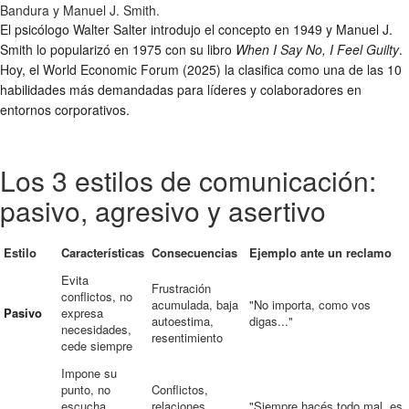
Bandura y Manuel J. Smith.
El psicólogo Walter Salter introdujo el concepto en 1949 y Manuel J.
Smith lo popularizó en 1975 con su libro
When I Say No, I Feel Guilty
.
Hoy, el World Economic Forum (2025) la clasifica como una de las 10
habilidades más demandadas para líderes y colaboradores en
entornos corporativos.
Los 3 estilos de comunicación:
pasivo, agresivo y asertivo
Estilo
Características
Consecuencias
Ejemplo ante un reclamo
Evita
Frustración
conflictos, no
acumulada, baja
"No importa, como vos
Pasivo
expresa
autoestima,
digas..."
necesidades,
resentimiento
cede siempre
Impone su
punto, no
Conflictos,
escucha,
relaciones
"Siempre hacés todo mal, es