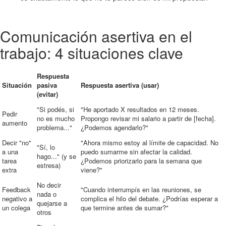
Comunicación asertiva en el
trabajo: 4 situaciones clave
Respuesta
Situación
pasiva
Respuesta asertiva (usar)
(evitar)
"Si podés, si
"He aportado X resultados en 12 meses.
Pedir
no es mucho
Propongo revisar mi salario a partir de [fecha].
aumento
problema..."
¿Podemos agendarlo?"
Decir "no"
"Ahora mismo estoy al límite de capacidad. No
"Sí, lo
a una
puedo sumarme sin afectar la calidad.
hago..." (y se
tarea
¿Podemos priorizarlo para la semana que
estresa)
extra
viene?"
No decir
Feedback
"Cuando interrumpís en las reuniones, se
nada o
negativo a
complica el hilo del debate. ¿Podrías esperar a
quejarse a
un colega
que termine antes de sumar?"
otros