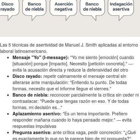
Las 5 técnicas de asertividad de Manuel J. Smith aplicadas al entorno
laboral latinoamericano.
Mensaje "Yo" (I-message):
"Yo me siento [emoción] cuando
[situación] porque [impacto]. Necesito [petición concreta]." —
evita la acusación directa y reduce la defensividad del otro
Disco rayado:
repetir calmamente el mensaje central sin
alterarse ante manipulación: "Entiendo tu punto. De todas
formas, necesito que el informe llegue el viernes."
Banco de niebla:
reconocer parcialmente la crítica sin ceder ni
contraatacar: "Puede que tengas razón en eso. Y de todas
formas, mi decisión es..."
Aplazamiento asertivo:
"Es un tema importante. Prefiero
responder mañana cuando lo haya pensado mejor." — evita
respuestas impulsivas
Pregunta asertiva:
ante crítica vaga, pedir concreción: "¿Qué
es exactamente lo que no te parece bien de mi propuesta?"