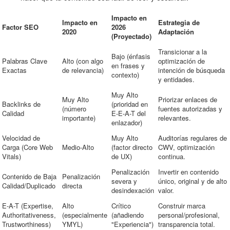
Impacto en
Impacto en
Estrategia de
Factor SEO
2026
2020
Adaptación
(Proyectado)
Transicionar a la
Bajo (énfasis
Palabras Clave
Alto (con algo
optimización de
en frases y
Exactas
de relevancia)
intención de búsqueda
contexto)
y entidades.
Muy Alto
Muy Alto
Priorizar enlaces de
Backlinks de
(prioridad en
(número
fuentes autorizadas y
Calidad
E-E-A-T del
importante)
relevantes.
enlazador)
Velocidad de
Muy Alto
Auditorías regulares de
Carga (Core Web
Medio-Alto
(factor directo
CWV, optimización
Vitals)
de UX)
continua.
Penalización
Invertir en contenido
Contenido de Baja
Penalización
severa y
único, original y de alto
Calidad/Duplicado
directa
desindexación
valor.
E-A-T (Expertise,
Alto
Crítico
Construir marca
Authoritativeness,
(especialmente
(añadiendo
personal/profesional,
Trustworthiness)
YMYL)
"Experiencia")
transparencia total.