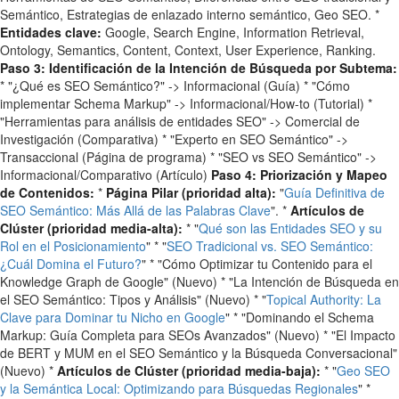
Semántico, Estrategias de enlazado interno semántico, Geo SEO. *
Entidades clave:
Google, Search Engine, Information Retrieval,
Ontology, Semantics, Content, Context, User Experience, Ranking.
Paso 3: Identificación de la Intención de Búsqueda por Subtema:
* "¿Qué es SEO Semántico?" -> Informacional (Guía) * "Cómo
implementar Schema Markup" -> Informacional/How-to (Tutorial) *
"Herramientas para análisis de entidades SEO" -> Comercial de
Investigación (Comparativa) * "Experto en SEO Semántico" ->
Transaccional (Página de programa) * "SEO vs SEO Semántico" ->
Informacional/Comparativo (Artículo)
Paso 4: Priorización y Mapeo
de Contenidos:
*
Página Pilar (prioridad alta):
"
Guía Definitiva de
SEO Semántico: Más Allá de las Palabras Clave
". *
Artículos de
Clúster (prioridad media-alta):
* "
Qué son las Entidades SEO y su
Rol en el Posicionamiento
" * "
SEO Tradicional vs. SEO Semántico:
¿Cuál Domina el Futuro?
" * "Cómo Optimizar tu Contenido para el
Knowledge Graph de Google" (Nuevo) * "La Intención de Búsqueda en
el SEO Semántico: Tipos y Análisis" (Nuevo) * "
Topical Authority: La
Clave para Dominar tu Nicho en Google
" * "Dominando el Schema
Markup: Guía Completa para SEOs Avanzados" (Nuevo) * "El Impacto
de BERT y MUM en el SEO Semántico y la Búsqueda Conversacional"
(Nuevo) *
Artículos de Clúster (prioridad media-baja):
* "
Geo SEO
y la Semántica Local: Optimizando para Búsquedas Regionales
" *