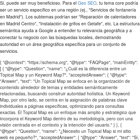
Sí, puede ser muy beneficioso. Para el
Geo SEO
, tu tema core podría
ser un servicio específico en una región (ej., "Servicios de fontanería
en Madrid"). Los subtemas podrían ser "Reparación de calentadores
en Madrid Centro", "Instalación de grifos en Getafe", etc. La estructura
semántica ayuda a Google a entender tu relevancia geográfica y a
conectar tu negocio con las búsquedas locales, demostrando
autoridad en un área geográfica específica para un conjunto de
servicios.
{ "@context": "https://schema.org", "@type": "FAQPage", "mainEntity":
[ { "@type": "Question", "name": "¿Cuál es la diferencia entre un
Topical Map y un Keyword Map?", "acceptedAnswer": { "@type":
"Answer", "text": "Un Topical Map se enfoca en la organización de
contenido alrededor de temas y entidades semánticamente
relacionadas, buscando construir autoridad holística. Un Keyword
Map, por otro lado, se centra en la asignación de palabras clave
individuales a páginas específicas, optimizando para consultas
exactas. El Topical Map es un enfoque más amplio y estratégico que
incorpora el Keyword Map dentro de su metodología, pero con una
visión centrada en el contexto y la intención del usuario." } }, {
"@type": "Question", "name": "¿Necesito un Topical Map si mi sitio
web es pequeño?", "acceptedAnswer": { "@type": "Answer", "text": "Sí,