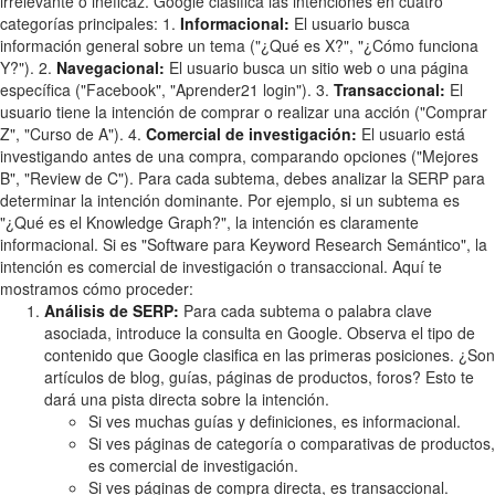
irrelevante o ineficaz. Google clasifica las intenciones en cuatro
categorías principales: 1.
Informacional:
El usuario busca
información general sobre un tema ("¿Qué es X?", "¿Cómo funciona
Y?"). 2.
Navegacional:
El usuario busca un sitio web o una página
específica ("Facebook", "Aprender21 login"). 3.
Transaccional:
El
usuario tiene la intención de comprar o realizar una acción ("Comprar
Z", "Curso de A"). 4.
Comercial de investigación:
El usuario está
investigando antes de una compra, comparando opciones ("Mejores
B", "Review de C"). Para cada subtema, debes analizar la SERP para
determinar la intención dominante. Por ejemplo, si un subtema es
"¿Qué es el Knowledge Graph?", la intención es claramente
informacional. Si es "Software para Keyword Research Semántico", la
intención es comercial de investigación o transaccional. Aquí te
mostramos cómo proceder:
Análisis de SERP:
Para cada subtema o palabra clave
asociada, introduce la consulta en Google. Observa el tipo de
contenido que Google clasifica en las primeras posiciones. ¿Son
artículos de blog, guías, páginas de productos, foros? Esto te
dará una pista directa sobre la intención.
Si ves muchas guías y definiciones, es informacional.
Si ves páginas de categoría o comparativas de productos,
es comercial de investigación.
Si ves páginas de compra directa, es transaccional.