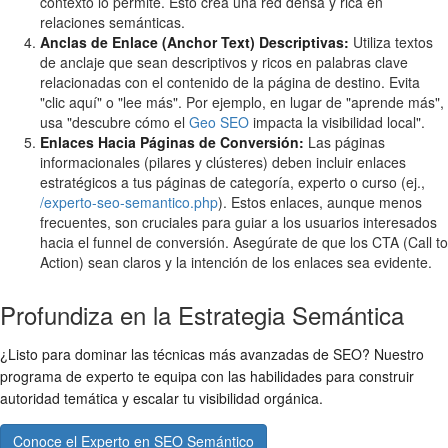
contexto lo permite. Esto crea una red densa y rica en
relaciones semánticas.
Anclas de Enlace (Anchor Text) Descriptivas:
Utiliza textos
de anclaje que sean descriptivos y ricos en palabras clave
relacionadas con el contenido de la página de destino. Evita
"clic aquí" o "lee más". Por ejemplo, en lugar de "aprende más",
usa "descubre cómo el
Geo SEO
impacta la visibilidad local".
Enlaces Hacia Páginas de Conversión:
Las páginas
informacionales (pilares y clústeres) deben incluir enlaces
estratégicos a tus páginas de categoría, experto o curso (ej.,
/experto-seo-semantico.php
). Estos enlaces, aunque menos
frecuentes, son cruciales para guiar a los usuarios interesados
hacia el funnel de conversión. Asegúrate de que los CTA (Call to
Action) sean claros y la intención de los enlaces sea evidente.
Profundiza en la Estrategia Semántica
¿Listo para dominar las técnicas más avanzadas de SEO? Nuestro
programa de experto te equipa con las habilidades para construir
autoridad temática y escalar tu visibilidad orgánica.
Conoce el Experto en SEO Semántico