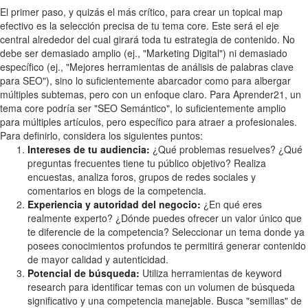
El primer paso, y quizás el más crítico, para crear un topical map
efectivo es la selección precisa de tu tema core. Este será el eje
central alrededor del cual girará toda tu estrategia de contenido. No
debe ser demasiado amplio (ej., "Marketing Digital") ni demasiado
específico (ej., "Mejores herramientas de análisis de palabras clave
para SEO"), sino lo suficientemente abarcador como para albergar
múltiples subtemas, pero con un enfoque claro. Para Aprender21, un
tema core podría ser "SEO Semántico", lo suficientemente amplio
para múltiples artículos, pero específico para atraer a profesionales.
Para definirlo, considera los siguientes puntos:
Intereses de tu audiencia:
¿Qué problemas resuelves? ¿Qué
preguntas frecuentes tiene tu público objetivo? Realiza
encuestas, analiza foros, grupos de redes sociales y
comentarios en blogs de la competencia.
Experiencia y autoridad del negocio:
¿En qué eres
realmente experto? ¿Dónde puedes ofrecer un valor único que
te diferencie de la competencia? Seleccionar un tema donde ya
posees conocimientos profundos te permitirá generar contenido
de mayor calidad y autenticidad.
Potencial de búsqueda:
Utiliza herramientas de keyword
research para identificar temas con un volumen de búsqueda
significativo y una competencia manejable. Busca "semillas" de