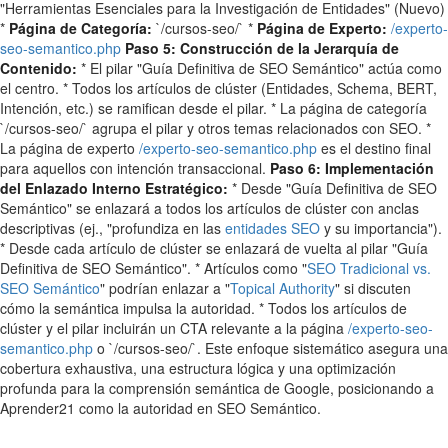
"Herramientas Esenciales para la Investigación de Entidades" (Nuevo)
*
Página de Categoría:
`/cursos-seo/` *
Página de Experto:
/experto-
seo-semantico.php
Paso 5: Construcción de la Jerarquía de
Contenido:
* El pilar "Guía Definitiva de SEO Semántico" actúa como
el centro. * Todos los artículos de clúster (Entidades, Schema, BERT,
Intención, etc.) se ramifican desde el pilar. * La página de categoría
`/cursos-seo/` agrupa el pilar y otros temas relacionados con SEO. *
La página de experto
/experto-seo-semantico.php
es el destino final
para aquellos con intención transaccional.
Paso 6: Implementación
del Enlazado Interno Estratégico:
* Desde "Guía Definitiva de SEO
Semántico" se enlazará a todos los artículos de clúster con anclas
descriptivas (ej., "profundiza en las
entidades SEO
y su importancia").
* Desde cada artículo de clúster se enlazará de vuelta al pilar "Guía
Definitiva de SEO Semántico". * Artículos como "
SEO Tradicional vs.
SEO Semántico
" podrían enlazar a "
Topical Authority
" si discuten
cómo la semántica impulsa la autoridad. * Todos los artículos de
clúster y el pilar incluirán un CTA relevante a la página
/experto-seo-
semantico.php
o `/cursos-seo/`. Este enfoque sistemático asegura una
cobertura exhaustiva, una estructura lógica y una optimización
profunda para la comprensión semántica de Google, posicionando a
Aprender21 como la autoridad en SEO Semántico.