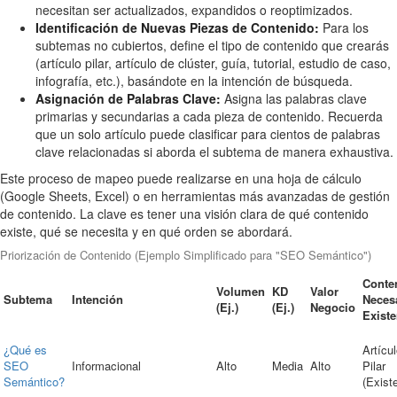
necesitan ser actualizados, expandidos o reoptimizados.
Identificación de Nuevas Piezas de Contenido:
Para los
subtemas no cubiertos, define el tipo de contenido que crearás
(artículo pilar, artículo de clúster, guía, tutorial, estudio de caso,
infografía, etc.), basándote en la intención de búsqueda.
Asignación de Palabras Clave:
Asigna las palabras clave
primarias y secundarias a cada pieza de contenido. Recuerda
que un solo artículo puede clasificar para cientos de palabras
clave relacionadas si aborda el subtema de manera exhaustiva.
Este proceso de mapeo puede realizarse en una hoja de cálculo
(Google Sheets, Excel) o en herramientas más avanzadas de gestión
de contenido. La clave es tener una visión clara de qué contenido
existe, qué se necesita y en qué orden se abordará.
Priorización de Contenido (Ejemplo Simplificado para "SEO Semántico")
Conte
Volumen
KD
Valor
Subtema
Intención
Necesa
(Ej.)
(Ej.)
Negocio
Existe
¿Qué es
Artícu
SEO
Informacional
Alto
Media
Alto
Pilar
Semántico?
(Exist