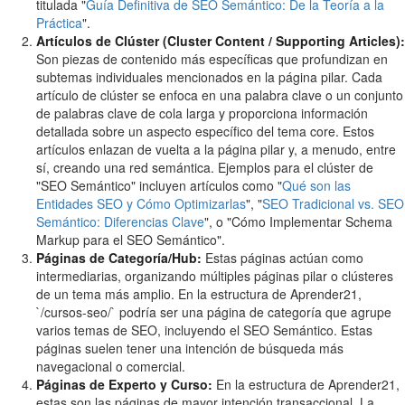
titulada "
Guía Definitiva de SEO Semántico: De la Teoría a la
Práctica
".
Artículos de Clúster (Cluster Content / Supporting Articles):
Son piezas de contenido más específicas que profundizan en
subtemas individuales mencionados en la página pilar. Cada
artículo de clúster se enfoca en una palabra clave o un conjunto
de palabras clave de cola larga y proporciona información
detallada sobre un aspecto específico del tema core. Estos
artículos enlazan de vuelta a la página pilar y, a menudo, entre
sí, creando una red semántica. Ejemplos para el clúster de
"SEO Semántico" incluyen artículos como "
Qué son las
Entidades SEO y Cómo Optimizarlas
", "
SEO Tradicional vs. SEO
Semántico: Diferencias Clave
", o "Cómo Implementar Schema
Markup para el SEO Semántico".
Páginas de Categoría/Hub:
Estas páginas actúan como
intermediarias, organizando múltiples páginas pilar o clústeres
de un tema más amplio. En la estructura de Aprender21,
`/cursos-seo/` podría ser una página de categoría que agrupe
varios temas de SEO, incluyendo el SEO Semántico. Estas
páginas suelen tener una intención de búsqueda más
navegacional o comercial.
Páginas de Experto y Curso:
En la estructura de Aprender21,
estas son las páginas de mayor intención transaccional. La