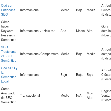
Qué son
Artícu
Entidades
Informacional
Medio
Baja
Media
Clúste
SEO
(Exist
Cómo
hacer
Guía
Keyword
Informacional / "How-to"
Alto
Media
Alto
detall
Research
(Nuevo
Semántico
SEO
Artícu
Tradicional
Informacional/Comparativo
Medio
Baja
Media
compar
vs. SEO
(Exist
Semántico
Geo SEO y
Artícu
la
Informacional
Bajo
Baja
Bajo
Clúste
Semántica
(Exist
Local
Curso
Página
Avanzado
Muy
Transaccional
Medio
N/A
Venta
de SEO
Alto
(Exist
Semántico