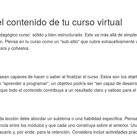
 contenido de tu curso virtual
edagógico curso` sólido y bien estructurado. Esto va más allá de simple
ción. Piensa en tu curso como un "sub-sitio" que cubre exhaustivamente 
ara y cohesiva.
sean capaces de hacer o saber al finalizar el curso. Estos son tus obj
 "aprender a programar", un objetivo podría ser "ser capaz de desarrol
ue todo el contenido contribuya a un resultado claro y valioso para el
ada lección debe abordar un subtema o una habilidad específica. Pien
a entre los módulos y que cada uno construya sobre el anterior. Una es
uario y, por ende, para la retención. Considera incluir actividades prác