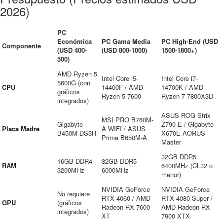
2026)
PC
Económica
PC Gama Media
PC High-End (USD
Componente
(USD 400-
(USD 800-1000)
1500-1800+)
500)
AMD Ryzen 5
Intel Core i5-
Intel Core i7-
5600G (con
CPU
14400F / AMD
14700K / AMD
gráficos
Ryzen 5 7600
Ryzen 7 7800X3D
integrados)
ASUS ROG Strix
MSI PRO B760M-
Gigabyte
Z790-E / Gigabyte
Placa Madre
A WIFI / ASUS
B450M DS3H
X670E AORUS
Prime B650M-A
Master
32GB DDR5
16GB DDR4
32GB DDR5
RAM
6400MHz (CL32 o
3200MHz
6000MHz
menor)
NVIDIA GeForce
NVIDIA GeForce
No requiere
RTX 4060 / AMD
RTX 4080 Super /
GPU
(gráficos
Radeon RX 7600
AMD Radeon RX
integrados)
XT
7900 XTX