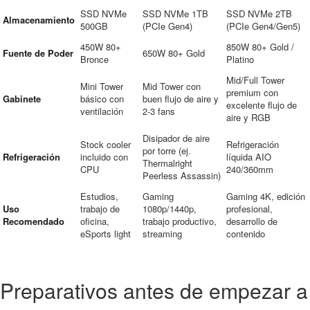
SSD NVMe
SSD NVMe 1TB
SSD NVMe 2TB
Almacenamiento
500GB
(PCIe Gen4)
(PCIe Gen4/Gen5)
450W 80+
850W 80+ Gold /
Fuente de Poder
650W 80+ Gold
Bronce
Platino
Mid/Full Tower
Mini Tower
Mid Tower con
premium con
Gabinete
básico con
buen flujo de aire y
excelente flujo de
ventilación
2-3 fans
aire y RGB
Disipador de aire
Stock cooler
Refrigeración
por torre (ej.
Refrigeración
incluido con
líquida AIO
Thermalright
CPU
240/360mm
Peerless Assassin)
Estudios,
Gaming
Gaming 4K, edición
Uso
trabajo de
1080p/1440p,
profesional,
Recomendado
oficina,
trabajo productivo,
desarrollo de
eSports light
streaming
contenido
Preparativos antes de empezar a