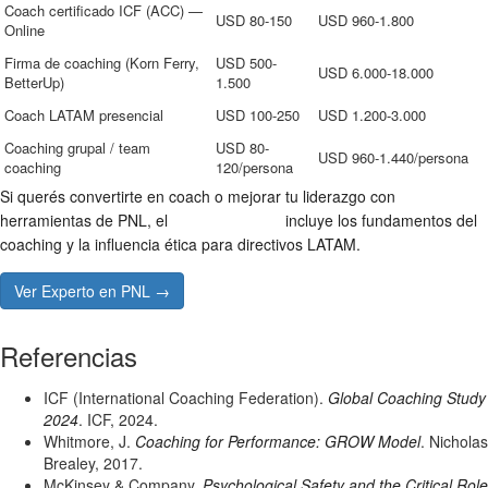
Coach certificado ICF (ACC) —
USD 80-150
USD 960-1.800
Online
Firma de coaching (Korn Ferry,
USD 500-
USD 6.000-18.000
BetterUp)
1.500
Coach LATAM presencial
USD 100-250
USD 1.200-3.000
Coaching grupal / team
USD 80-
USD 960-1.440/persona
coaching
120/persona
Si querés convertirte en coach o mejorar tu liderazgo con
herramientas de PNL, el
Experto en PNL
incluye los fundamentos del
coaching y la influencia ética para directivos LATAM.
Ver Experto en PNL →
Referencias
ICF (International Coaching Federation).
Global Coaching Study
2024
. ICF, 2024.
Whitmore, J.
Coaching for Performance: GROW Model
. Nicholas
Brealey, 2017.
McKinsey & Company.
Psychological Safety and the Critical Role