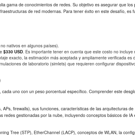
 gama de conocimientos de redes. Su objetivo es asegurar que los pr
raestructuras de red modernas. Para tener éxito en este desafío, es f
no nativos en algunos países).
de
$330 USD
. Es importante tener en cuenta que este costo no incluye 
taje exacto, la estimación más aceptada y ampliamente verificada es
imulaciones de laboratorio (simlets) que requieren configurar dispositiv
)
 cada uno con un peso porcentual específico. Comprender este desglos
, APs, firewalls), sus funciones, características de las arquitectura
 las redes gestionadas por la nube, incluyendo conceptos básicos de IA 
anning Tree (STP), EtherChannel (LACP), conceptos de WLAN, la confi