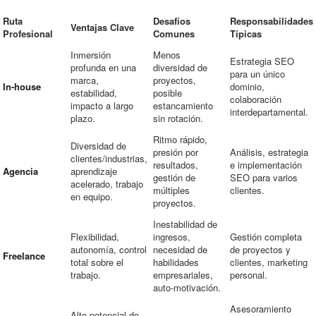
Ruta
Desafíos
Responsabilidades
Ventajas Clave
Profesional
Comunes
Típicas
Inmersión
Menos
Estrategia SEO
profunda en una
diversidad de
para un único
marca,
proyectos,
In-house
dominio,
estabilidad,
posible
colaboración
impacto a largo
estancamiento
interdepartamental.
plazo.
sin rotación.
Ritmo rápido,
Diversidad de
presión por
Análisis, estrategia
clientes/industrias,
resultados,
e implementación
Agencia
aprendizaje
gestión de
SEO para varios
acelerado, trabajo
múltiples
clientes.
en equipo.
proyectos.
Inestabilidad de
Flexibilidad,
ingresos,
Gestión completa
autonomía, control
necesidad de
de proyectos y
Freelance
total sobre el
habilidades
clientes, marketing
trabajo.
empresariales,
personal.
auto-motivación.
Asesoramiento
Alto potencial de