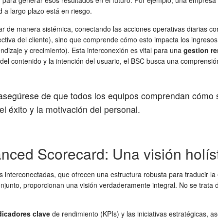
para generar esos resultados en el futuro. Por ejemplo, una empresa pu
 a largo plazo está en riesgo.
ar de manera sistémica, conectando las acciones operativas diarias con 
pectiva del cliente), sino que comprende cómo esto impacta los ingres
dizaje y crecimiento). Esta interconexión es vital para una
gestion r
 contenido y la intención del usuario, el BSC busca una comprensión i
segúrese de que todos los equipos comprendan cómo sus
l éxito y la motivación del personal.
nced Scorecard: Una visión holíst
s interconectadas, que ofrecen una estructura robusta para traducir l
onjunto, proporcionan una visión verdaderamente integral. No se trata
dicadores clave
de rendimiento (KPIs) y las iniciativas estratégicas,