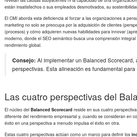
revelan las causas subyacentes ni la capacidad de una organización 
están insatisfechos o sus empleados desmotivados, su sostenibilidad
El CMI aborda esta deficiencia al forzar a las organizaciones a pens
marketing no solo se preocupa por la adquisición de clientes (pers
(procesos) y cómo adquieren nuevas habilidades para innovar (apren
moderno, donde el SEO semántico busca una comprensión integral del
rendimiento global.
Consejo:
Al implementar un Balanced Scorecard, a
perspectivas. Esta alineación es fundamental para e
Las cuatro perspectivas del Bala
El núcleo del
Balanced Scorecard
reside en sus cuatro perspectiva
diferente del rendimiento empresarial y, cuando se consideran en c
éxito en una perspectiva a menudo impulsa el éxito en otra.
Estas cuatro perspectivas actúan como un marco para definir los
in