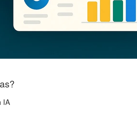
tas?
 IA