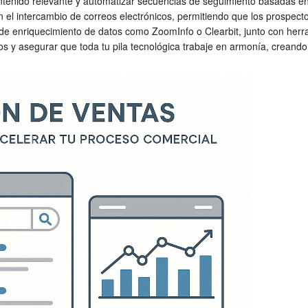
ontenido relevante y automatizar secuencias de seguimiento basadas e
el intercambio de correos electrónicos, permitiendo que los prospectos
e enriquecimiento de datos como ZoomInfo o Clearbit, junto con herr
datos y asegurar que toda tu pila tecnológica trabaje en armonía, crean