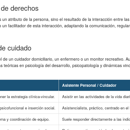
 de derechos
n atributo de la persona, sino el resultado de la interacción entre las c
un facilitador de esta interacción, adaptando la comunicación, regulan
 de cuidado
de un cuidador domiciliario, un enfermero o un monitor recreativo. Aun
 teóricas en psicología del desarrollo, psicopatología y dinámicas vincu
Asistente Personal / Cuidador
er la estrategia clínica-vincular.
Asistir en las actividades de la vida diar
psicofuncional e inserción social.
Asistencialista, práctico, centrado en el
rna y coordinación de equipo.
Suele responder directamente a las indi