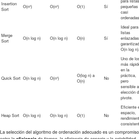
para lista
Insertion
O(n²)
O(n²)
O(1)
Sí
pequeñas
Sort
casi
ordenadas
Ideal para
listas
Merge
O(n log n)
O(n log n)
O(n)
Sí
enlazadas
Sort
garantiza
O(n log n)
Uno de lo
más rápid
en la
O(log n) a
práctica,
Quick Sort
O(n log n)
O(n²)
No
O(n)
pero
sensible a
elección d
pivote.
Eficiente 
espacio,
Heap Sort
O(n log n)
O(n log n)
O(1)
No
rendimien
consisten
La selección del algoritmo de ordenación adecuado es un compromiso
entre la
eficiencia
de tiempo, la eficiencia de espacio y la estabilidad.