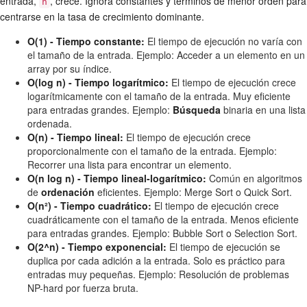
entrada,
, crece. Ignora constantes y términos de menor orden para
n
centrarse en la tasa de crecimiento dominante.
O(1) - Tiempo constante:
El tiempo de ejecución no varía con
el tamaño de la entrada. Ejemplo: Acceder a un elemento en un
array por su índice.
O(log n) - Tiempo logarítmico:
El tiempo de ejecución crece
logarítmicamente con el tamaño de la entrada. Muy eficiente
para entradas grandes. Ejemplo:
Búsqueda
binaria en una lista
ordenada.
O(n) - Tiempo lineal:
El tiempo de ejecución crece
proporcionalmente con el tamaño de la entrada. Ejemplo:
Recorrer una lista para encontrar un elemento.
O(n log n) - Tiempo lineal-logarítmico:
Común en algoritmos
de
ordenación
eficientes. Ejemplo: Merge Sort o Quick Sort.
O(n²) - Tiempo cuadrático:
El tiempo de ejecución crece
cuadráticamente con el tamaño de la entrada. Menos eficiente
para entradas grandes. Ejemplo: Bubble Sort o Selection Sort.
O(2^n) - Tiempo exponencial:
El tiempo de ejecución se
duplica por cada adición a la entrada. Solo es práctico para
entradas muy pequeñas. Ejemplo: Resolución de problemas
NP-hard por fuerza bruta.