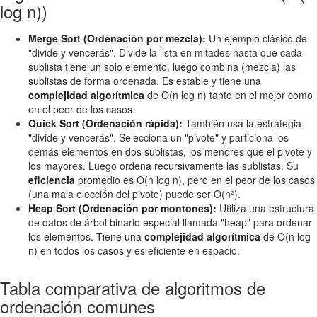
log n))
Merge Sort (Ordenación por mezcla):
Un ejemplo clásico de
"divide y vencerás". Divide la lista en mitades hasta que cada
sublista tiene un solo elemento, luego combina (mezcla) las
sublistas de forma ordenada. Es estable y tiene una
complejidad algorítmica
de O(n log n) tanto en el mejor como
en el peor de los casos.
Quick Sort (Ordenación rápida):
También usa la estrategia
"divide y vencerás". Selecciona un "pivote" y particiona los
demás elementos en dos sublistas, los menores que el pivote y
los mayores. Luego ordena recursivamente las sublistas. Su
eficiencia
promedio es O(n log n), pero en el peor de los casos
(una mala elección del pivote) puede ser O(n²).
Heap Sort (Ordenación por montones):
Utiliza una estructura
de datos de árbol binario especial llamada "heap" para ordenar
los elementos. Tiene una
complejidad algorítmica
de O(n log
n) en todos los casos y es eficiente en espacio.
Tabla comparativa de algoritmos de
ordenación comunes