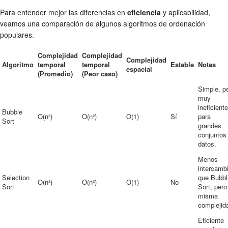
Para entender mejor las diferencias en
eficiencia
y aplicabilidad,
veamos una comparación de algunos algoritmos de ordenación
populares.
Complejidad
Complejidad
Complejidad
Algoritmo
temporal
temporal
Estable
Notas
espacial
(Promedio)
(Peor caso)
Simple, p
muy
ineficiente
Bubble
O(n²)
O(n²)
O(1)
Sí
para
Sort
grandes
conjuntos
datos.
Menos
intercamb
Selection
que Bubbl
O(n²)
O(n²)
O(1)
No
Sort
Sort, pero
misma
complejid
Eficiente