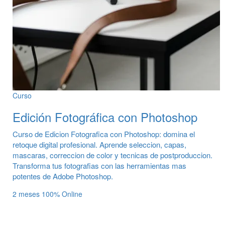
Curso
Edición Fotográfica con Photoshop
Curso de Edicion Fotografica con Photoshop: domina el
retoque digital profesional. Aprende seleccion, capas,
mascaras, correccion de color y tecnicas de postproduccion.
Transforma tus fotografias con las herramientas mas
potentes de Adobe Photoshop.
2 meses
100% Online